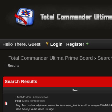
Hello There, Guest!
Login
Register
Total Commander Ultima Prime Board
›
Searc
Results
Search Results
Post
Thread:
Menu kontekstowe
Post:
Menu kontekstowe
Hej. Jak można edytować menu kontekstowe, jest inne niż w samym Win10 (o
inne funkcje a nie które usunąć.