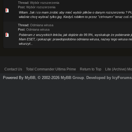
Thread:
Wybór rozszerzenia
Post:
Wybór rozszerzenia
Witam. Jak i co mam zrobic aby mieć wybór plików o danym rozszerzeniu ? Przyk
właśnie chcę wybrać tylko jpg. Kiedyś robiłem to przez "ctrl+num+" teraz coś mi t
Thread:
Odmiana wirusa
Post:
Odmiana wirusa
Pobieram z wszystkich linków, jak dojdzie do 99.9%, wyskakuje że pobieranie 
Mam ESET, i pokazuje: prawdopodobna odmiana wirusa, nazwy tego wirusa nie 
wkurzył...
Contact Us
Total Commander Ultima Prime
Return to Top
Lite (Archive) M
Powered By
MyBB
, © 2002-2026
MyBB Group
.
Developed by IcyForums