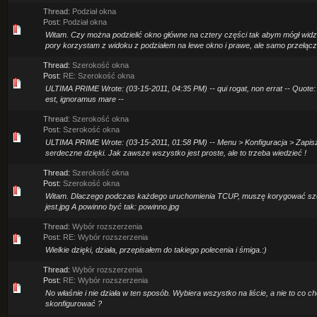
Thread:
Podział okna
Post:
Podział okna
Witam. Czy można podzielić okno główne na cztery części tak abym mógł widzieć
pory korzystam z widoku z podziałem na lewe okno i prawe, ale samo przełącz
Thread:
Szerokość okna
Post:
RE: Szerokość okna
ULTIMA PRIME Wrote: (03-15-2011, 04:35 PM) -- qui rogat, non errat -- Quote:
est, ignoramus mare --
Thread:
Szerokość okna
Post:
Szerokość okna
ULTIMA PRIME Wrote: (03-15-2011, 01:58 PM) -- Menu > Konfiguracja > Zapisz
serdeczne dzięki. Jak zawsze wszystko jest proste, ale to trzeba wiedzieć !
Thread:
Szerokość okna
Post:
Szerokość okna
Witam. Dlaczego podczas każdego uruchomienia TCUP, muszę korygować sze
jest.jpg A powinno być tak: powinno.jpg
Thread:
Wybór rozszerzenia
Post:
RE: Wybór rozszerzenia
Wielkie dzięki, działa, przepisałem do takiego polecenia i śmiga.:)
Thread:
Wybór rozszerzenia
Post:
RE: Wybór rozszerzenia
No właśnie i nie działa w ten sposób. Wybiera wszystko na liście, a nie to co c
skonfigurować ?