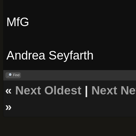
MfG
Andrea Seyfarth
Find
«
Next Oldest
|
Next N
»