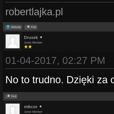
robertlajka.pl
Website
Find
Drusek
Junior Member
01-04-2017, 02:27 PM
No to trudno. Dzięki za
Find
mikcze
Junior Member