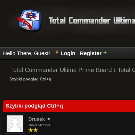
Hello There, Guest!
Login
Register
Total Commander Ultima Prime Board
›
Total
Szybki podgląd Ctrl+q
Average
Szybki podgląd Ctrl+q
Drusek
Junior Member