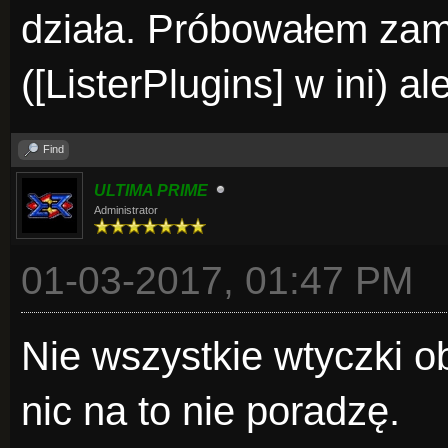
działa. Próbowałem zam
([ListerPlugins] w ini) a
Find
ULTIMA PRIME
Administrator
01-03-2017, 01:47 PM
Nie wszystkie wtyczki ob
nic na to nie poradzę.