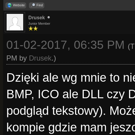
Website
Find
Drusek
Junior Member
01-02-2017, 06:35 PM
(T
PM by
Drusek
.)
Dzięki ale wg mnie to nie
BMP, ICO ale DLL czy D
podgląd tekstowy). Moż
kompie gdzie mam jeszc