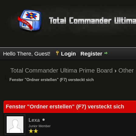
Hello There, Guest!
Login
Register
Total Commander Ultima Prime Board
›
Other
Fenster "Ordner erstellen" (F7) versteckt sich
Average
Fenster "Ordner erstellen" (F7) versteckt sich
Lexa
Junior Member