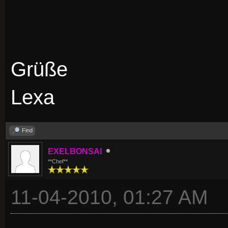
Grüße
Lexa
Find
EXELBONSAI
**Chef**
11-04-2010, 01:27 AM