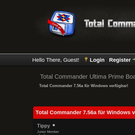
Hello There, Guest!
Login
Register
Total Commander Ultima Prime Bo
Total Commander 7.56a für Windows verfügbar!
0 Vote(s) - 0 Average
1
2
3
4
5
Total Commander 7.56a für Windows v
Tippy
Junior Member