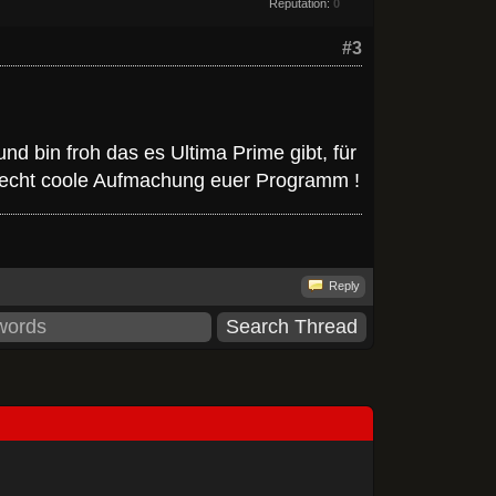
Reputation:
0
#3
d bin froh das es Ultima Prime gibt, für
....echt coole Aufmachung euer Programm !
Reply